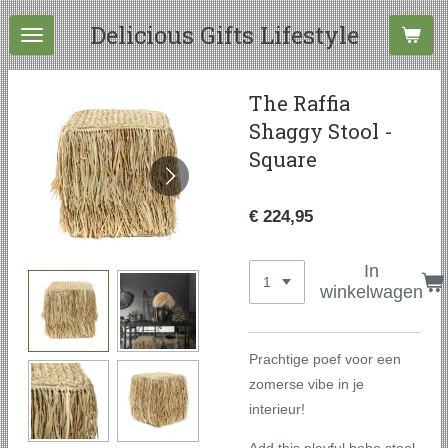
Ga
Delicious Gifts Lifestyle
direct
naar
de
The Raffia
hoofdinhoud
Shaggy Stool -
Square
€ 224,95
In
winkelwagen
Prachtige poef voor een
zomerse vibe in je
interieur!