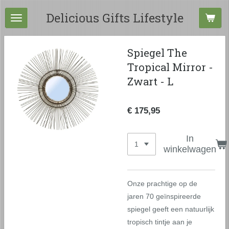
Ga
Delicious Gifts Lifestyle
direct
naar
de
Spiegel The
hoofdinhoud
Tropical Mirror -
Zwart - L
€ 175,95
In
winkelwagen
Onze prachtige op de
jaren 70 geïnspireerde
spiegel geeft een natuurlijk
tropisch tintje aan je