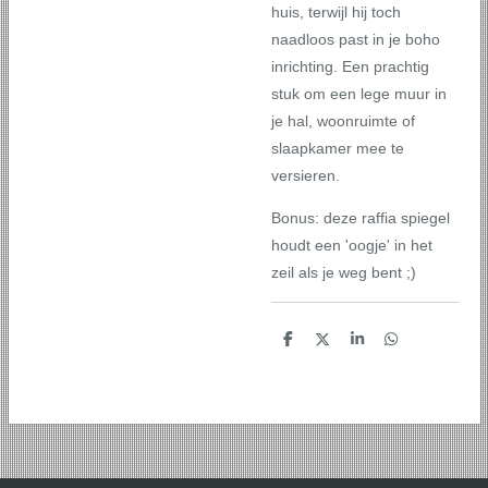
huis, terwijl hij toch
naadloos past in je boho
inrichting. Een prachtig
stuk om een lege muur in
je hal, woonruimte of
slaapkamer mee te
versieren.
Bonus: deze raffia spiegel
houdt een 'oogje' in het
zeil als je weg bent ;)
D
D
S
D
e
e
h
e
l
e
a
l
e
l
r
e
n
e
n