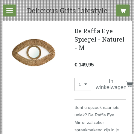
Ga
Delicious Gifts Lifestyle
direct
naar
de
De Raffia Eye
hoofdinhoud
Spiegel - Naturel
- M
€ 149,95
In
winkelwagen
Bent u opzoek naar iets
uniek? De Raffia Eye
Mirror zal zeker
spraakmakend zijn in je